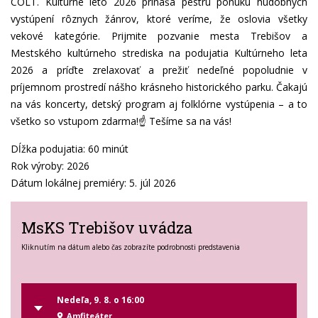
COLT. Kultúrne leto 2026 prináša pestrú ponuku hudobných
vystúpení rôznych žánrov, ktoré veríme, že oslovia všetky
vekové kategórie. Prijmite pozvanie mesta Trebišov a
Mestského kultúrneho strediska na podujatia Kultúrneho leta
2026 a príďte zrelaxovať a prežiť nedeľné popoludnie v
príjemnom prostredí nášho krásneho historického parku. Čakajú
na vás koncerty, detský program aj folklórne vystúpenia – a to
všetko so vstupom zdarma!☝️ Tešíme sa na vás!
Dĺžka podujatia: 60 minút
Rok výroby: 2026
Dátum lokálnej premiéry: 5. júl 2026
MsKS Trebišov uvádza
Kliknutím na dátum alebo čas zobrazíte podrobnosti predstavenia
Nedeľa, 9. 8. o 16:00
Amfiteáter