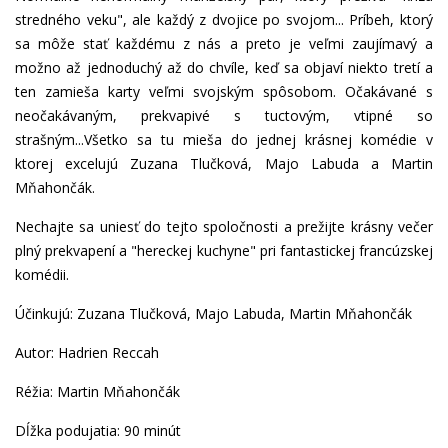
stredného veku", ale každý z dvojice po svojom... Príbeh, ktorý
sa môže stať každému z nás a preto je veľmi zaujímavý a
možno až jednoduchý až do chvíle, keď sa objaví niekto tretí a
ten zamieša karty veľmi svojským spôsobom. Očakávané s
neočakávaným, prekvapivé s tuctovým, vtipné so
strašným...Všetko sa tu mieša do jednej krásnej komédie v
ktorej excelujú Zuzana Tlučková, Majo Labuda a Martin
Mňahončák.
Nechajte sa uniesť do tejto spoločnosti a prežijte krásny večer
plný prekvapení a "hereckej kuchyne" pri fantastickej francúzskej
komédii.
Účinkujú: Zuzana Tlučková, Majo Labuda, Martin Mňahončák
Autor: Hadrien Reccah
Réžia: Martin Mňahončák
Dĺžka podujatia: 90 minút