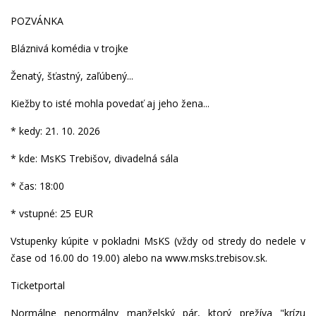
POZVÁNKA
Bláznivá komédia v trojke
Ženatý, šťastný, zaľúbený...
Kiežby to isté mohla povedať aj jeho žena...
* kedy: 21. 10. 2026
* kde: MsKS Trebišov, divadelná sála
* čas: 18:00
* vstupné: 25 EUR
Vstupenky kúpite v pokladni MsKS (vždy od stredy do nedele v
čase od 16.00 do 19.00) alebo na www.msks.trebisov.sk.
Ticketportal
Normálne nenormálny manželský pár, ktorý prežíva "krízu