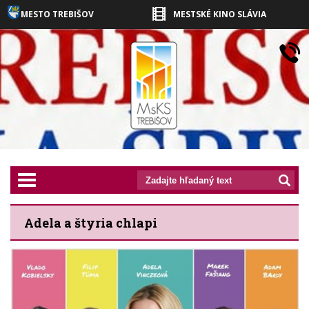
MESTO TREBIŠOV
MESTSKÉ KINO SLÁVIA
prepnut_navigaciu
Adela a štyria chlapi