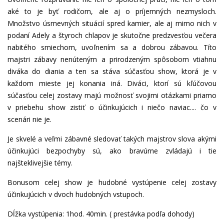
aké to je byť rodičom, ale aj o príjemných nezmysloch.
Množstvo úsmevných situácií spred kamier, ale aj mimo nich v
podaní Adely a štyroch chlapov je skutočne predzvesťou večera
nabitého smiechom, uvoľnením sa a dobrou zábavou. Títo
majstri zábavy nenúteným a prirodzeným spôsobom vtiahnu
diváka do diania a ten sa stáva súčasťou show, ktorá je v
každom mieste jej konania iná. Diváci, ktorí sú kľúčovou
súčasťou celej zostavy majú možnosť svojimi otázkami priamo
v priebehu show zistiť o účinkujúcich i niečo naviac.... čo v
scenári nie je.
Je skvelé a veľmi zábavné sledovať takých majstrov slova akými
účinkujúci bezpochyby sú, ako bravúrne zvládajú i tie
najšteklivejšie témy.
Bonusom celej show je hudobné vystúpenie celej zostavy
účinkujúcich v dvoch hudobných vstupoch.
Dĺžka vystúpenia: 1hod. 40min. ( prestávka podľa dohody)