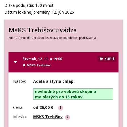
Dĺžka podujatia: 100 minút
Dátum lokálnej premiéry: 12. jún 2026
MsKS Trebišov uvádza
Kliknutím na dátum alebo čas zobrazíte podrobnosti predstavenia
Štvrtok, 12. 11. o 19:00
KÚPIŤ
MSKS Trebišov
Názov:
Adela a štyria chlapi
nevhodné pre vekovú skupinu
maloletých do 15 rokov
Cena:
od 26,00 €
Miesto:
MSKS Trebišov