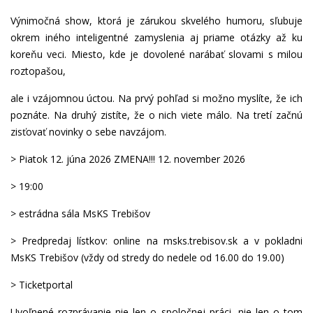
Výnimočná show, ktorá je zárukou skvelého humoru, sľubuje
okrem iného inteligentné zamyslenia aj priame otázky až ku
koreňu veci. Miesto, kde je dovolené narábať slovami s milou
roztopašou,
ale i vzájomnou úctou. Na prvý pohľad si možno myslíte, že ich
poznáte. Na druhý zistíte, že o nich viete málo. Na tretí začnú
zisťovať novinky o sebe navzájom.
> Piatok 12. júna 2026 ZMENA!!! 12. november 2026
> 19:00
> estrádna sála MsKS Trebišov
> Predpredaj lístkov: online na msks.trebisov.sk a v pokladni
MsKS Trebišov (vždy od stredy do nedele od 16.00 do 19.00)
> Ticketportal
Uvoľnené rozprávanie nie len o spoločnej práci, nie len o tom